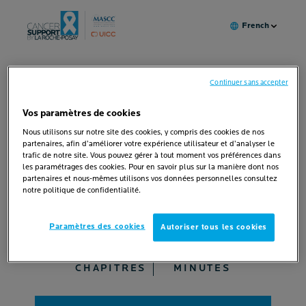
French
Les soins de support permettent de prendre soin du patient
Continuer sans accepter
dans son entièreté.
Vos paramètres de cookies
APPRENEZ À
Nous utilisons sur notre site des cookies, y compris des cookies de nos
PRENDRE SOIN DE
partenaires, afin d’améliorer votre expérience utilisateur et d’analyser le
trafic de notre site. Vous pouvez gérer à tout moment vos préférences dans
QUELQU’UN
les paramétrages des cookies. Pour en savoir plus sur la manière dont nos
partenaires et nous-mêmes utilisons vos données personnelles consultez
POUR CONTRER LES EFFETS
notre politique de confidentialité.
SECONDAIRES DU CANCER ET DU
TRAITEMENT
Paramètres des cookies
Autoriser tous les cookies
4
15
CHAPITRES
MINUTES