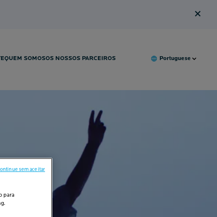
×
TE
QUEM SOMOS
OS NOSSOS PARCEIROS
Portuguese
ontinue sem aceitar
o para
ng.