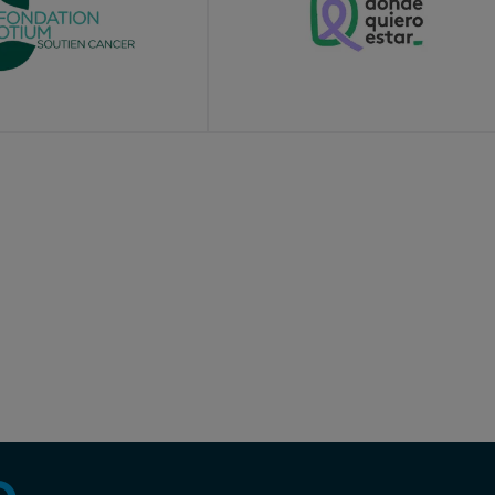
E
LEARN MORE