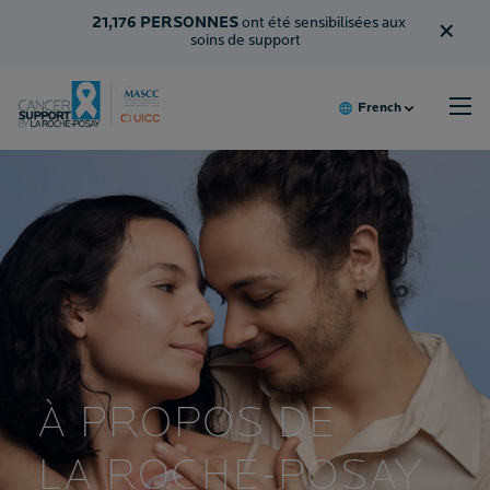
×
21,176
PERSONNES
ont été sensibilisées aux
soins de support
French
JE SUIS UN PATIENT
JE NE SUIS PAS UN PATIENT
QUI SOMMES-NOUS
NOS PARTENAIRES
À PROPOS DE
LA ROCHE-POSAY