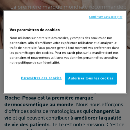
La première marque mondiale recommandée
par les dermatologues offre des soins qui
Continuer sans accepter
changent la vie de tous les types de peau.
Vos paramètres de cookies
Nous utilisons sur notre site des cookies, y compris des cookies de nos
partenaires, afin d’améliorer votre expérience utilisateur et d’analyser le
trafic de notre site. Vous pouvez gérer à tout moment vos préférences dans
les paramétrages des cookies. Pour en savoir plus sur la manière dont nos
partenaires et nous-mêmes utilisons vos données personnelles consultez
notre politique de confidentialité.
QUI SOMMES-NOUS
Paramètres des cookies
Autoriser tous les cookies
Recommandée par 100 000 dermatologues,
La
Roche-Posay est la première marque
dermocosmétique au monde
. Nous nous efforçons
d'offrir des soins dermatologiques qui
changent la
vie
et qui peuvent contribuer à
améliorer la qualité
de vie des patients
. Telle est notre mission. C'est ce