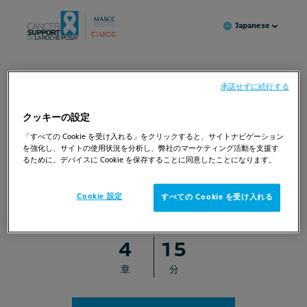
Japanese
サポーティブケアは、あなたの心身全体をケアします。
承諾せずに続行する
クッキーの設定
ケアする方法を学
「すべての Cookie を受け入れる」をクリックすると、サイトナビゲーション
を強化し、サイトの使用状況を分析し、弊社のマーケティング活動を支援す
ぶ
るために、デバイスに Cookie を保存することに同意したことになります。
がんと治療に伴う副作用との向き合
Cookie 設定
すべての Cookie を受け入れる
い方
4
15
章
分