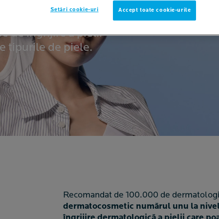
Setări cookie-uri
Accept toate cookie-urile
ci dermatologi din
 de îngrijire a pielii
e tipurile de piele.
Recomandat de 100.000 de dermatologi
dermatocosmetic numărul unu la nive
îngrijire dermatologică a pielii care p