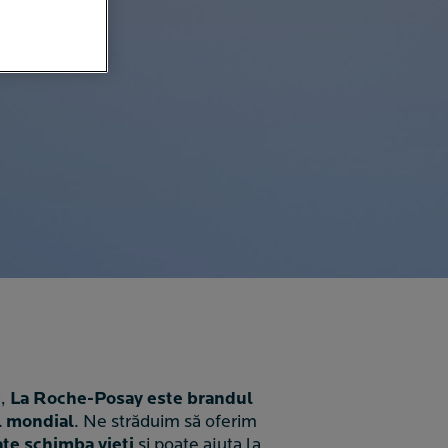
,
La Roche-Posay este brandul
l mondial
. Ne străduim să oferim
oate schimba vieți
și poate ajuta la