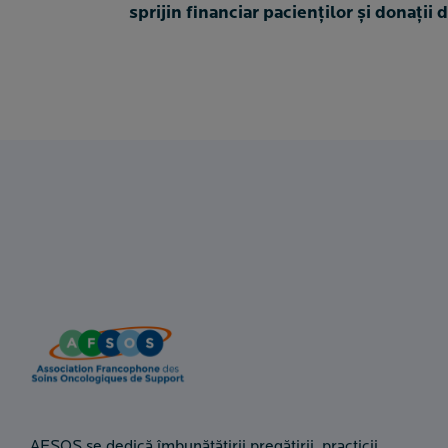
sprijin financiar pacienților și donații 
AFSOS se dedică îmbunătățirii pregătirii, practicii