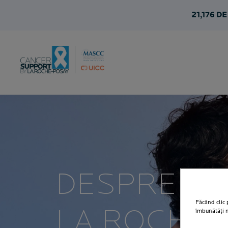
21,176
DE
DESPRE
Făcând clic p
LA ROCHE-
îmbunătăți na