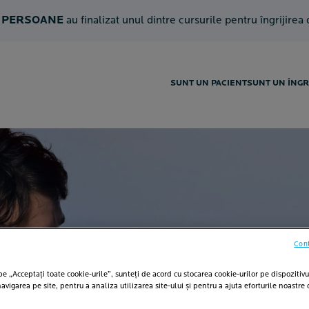
 PERSOANE
au finalizat unul dintre cursurile pentru îngrijirea
SUNT UN PACIENT
SUNT UN ÎNGR
Cont
e „Acceptați toate cookie-urile”, sunteți de acord cu stocarea cookie-urilor pe dispozitivu
POSAY
vigarea pe site, pentru a analiza utilizarea site-ului și pentru a ajuta eforturile noastre