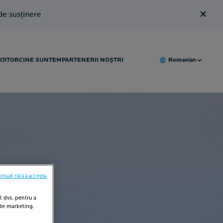
×
 de susținere
IJITOR
CINE SUNTEM
PARTENERII NOȘTRI
Romanian
inuați fără a accepta
l dvs. pentru a
 de marketing.