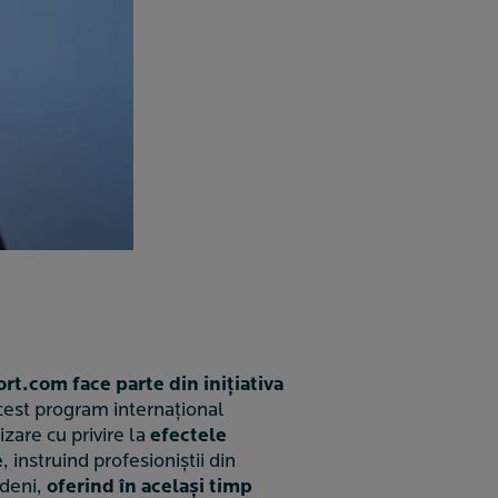
t.com face parte din inițiativa
cest program internațional
zare cu privire la
efectele
e
, instruind profesioniștii din
ndeni,
oferind în același timp