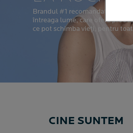
Brandul #1 recomandat de medi
întreaga lume, care oferă produse
ce pot schimba vieți, pentru toat
CINE SUNTEM