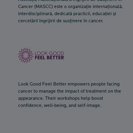
Cancer (MASCC) este o organizație internațională,
interdisciplinară, dedicată practicii, educației și
cercetării îngrijirii de susținere în cancer.
Look Good Feel Better empowers people facing
cancer to manage the impact of treatment on the
appearance. Their workshops help boost
confidence, well-being, and self-image.