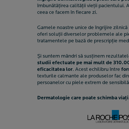
îmbunătățirea calității vieții pacientului
ceea ce facem în fiecare zi.
Gamele noastre unice de îngrijire zilnică 
oferi soluții diverselor problemele ale pi
tratamentele pe bază de prescripție med
Și suntem mândri să susținem rezultatel
studii efectuate pe mai mult de 310.0
eficacitatea lor
. Acest echilibru între
for
texturile calmante ale produselor fac d
persoanelor cu piele extrem de sensibilă
Dermatologie care poate schimba viați