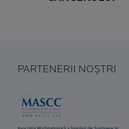
PARTENERII NOȘTRI
Asociația Multinațională a Îngrijirii de Susținere în