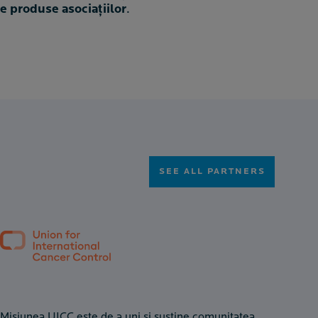
de produse asociațiilor
.
SEE ALL PARTNERS
Misiunea UICC este de a uni și susține comunitatea