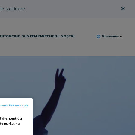
×
 de susținere
IJITOR
CINE SUNTEM
PARTENERII NOȘTRI
Romanian
inuați fără a accepta
l dvs. pentru a
 de marketing.