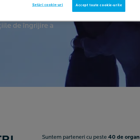
Setări cookie-uri
Accept toate cookie-urile
țiile locale din
 cheie de îngrijire
ile de îngrijire a
Suntem parteneri cu peste
40 de organi