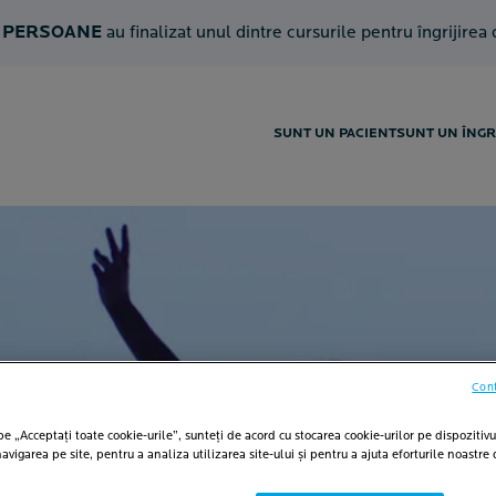
 PERSOANE
au finalizat unul dintre cursurile pentru îngrijirea
SUNT UN PACIENT
SUNT UN ÎNGR
I
Cont
e „Acceptați toate cookie-urile”, sunteți de acord cu stocarea cookie-urilor pe dispozitivu
vigarea pe site, pentru a analiza utilizarea site-ului și pentru a ajuta eforturile noastre