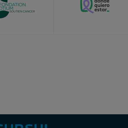
E
LEARN MORE