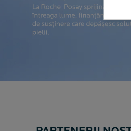
La Roche-Posay sprijină organiza
întreaga lume, finanțând proiecte
de susținere care depășesc soluți
pielii.